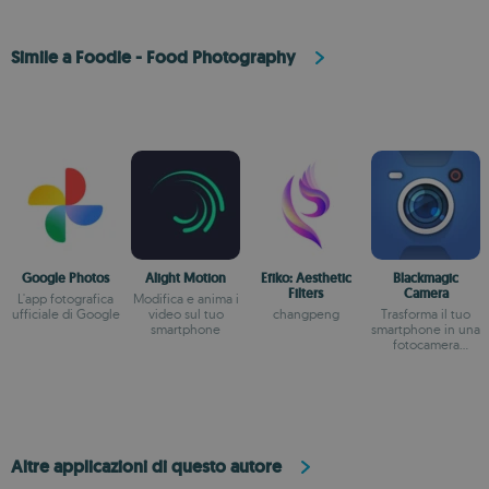
Simile a Foodie - Food Photography
Google Photos
Alight Motion
Efiko: Aesthetic
Blackmagic
Filters
Camera
L'app fotografica
Modifica e anima i
ufficiale di Google
video sul tuo
changpeng
Trasforma il tuo
smartphone
smartphone in una
fotocamera
professionale
Altre applicazioni di questo autore