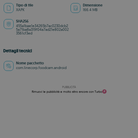
Tipo di file
Dimensione
XAPK
166.4 MB
SHA256
455a1bae1e34265b7ac0230dcb2
5a71ba8a319f04a7ad21e802a002
3561cf3ed
Dettagli tecnici
Nome pacchetto
com.linecorp.foodcam.android
PUBBLICITÀ
Rimuovi le pubblicità e molto altro ancora con Turbo