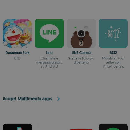
Doraemon Park
Line
LINE Camera
B612
LINE
Chiamate e
Scatta le foto più
Modifica i tuoi
messaggi gratuiti
divertenti
selfie con
su Android
l'intelligenza
artificiale, i filtri e
molto altro ancora.
Scopri Multimedia apps