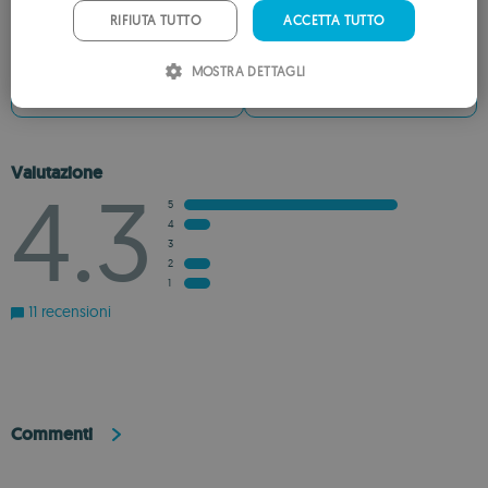
PORTUGUESE
RIFIUTA TUTTO
ACCETTA TUTTO
RECENSISCI L’APP
ITALIAN
MOSTRA DETTAGLI
SPANISH
AGGIUNGI ALLA LISTA DEI DESIDERI
AGGIUNGI AI CONSIGLIATI
ROMANIAN
Valutazione
4.3
5
4
3
2
1
11 recensioni
Commenti