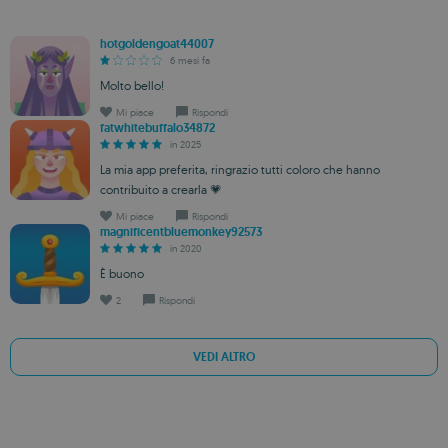
hotgoldengoat44007
6 mesi fa
Molto bello!
Mi piace
Rispondi
fatwhitebuffalo34872
in 2025
La mia app preferita, ringrazio tutti coloro che hanno
contribuito a crearla 💗
Mi piace
Rispondi
magnificentbluemonkey92573
in 2020
È buono
2
Rispondi
VEDI ALTRO