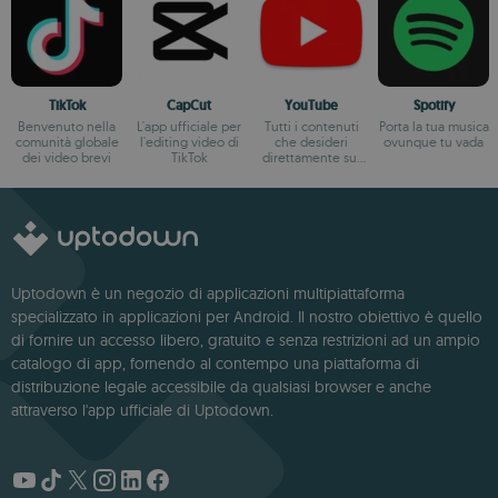
TikTok
CapCut
YouTube
Spotify
Benvenuto nella
L'app ufficiale per
Tutti i contenuti
Porta la tua musica
comunità globale
l'editing video di
che desideri
ovunque tu vada
dei video brevi
TikTok
direttamente sul
tuo smartphone
Uptodown è un negozio di applicazioni multipiattaforma
specializzato in applicazioni per Android. Il nostro obiettivo è quello
di fornire un accesso libero, gratuito e senza restrizioni ad un ampio
catalogo di app, fornendo al contempo una piattaforma di
distribuzione legale accessibile da qualsiasi browser e anche
attraverso l'app ufficiale di Uptodown.