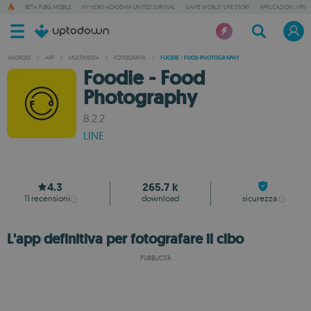
BETA PUBG MOBILE
MY HERO ACADEMIA UNITED SURVIVAL
GAME WORLD: LIFE STORY
APPLICAZIONI VPN
ANDROID
/
APP
/
MULTIMEDIA
/
FOTOGRAFIA
/
FOODIE - FOOD PHOTOGRAPHY
Foodie - Food
Photography
8.2.2
LINE
4.3
265.7 k
11
recensioni
download
sicurezza
L'app definitiva per fotografare il cibo
PUBBLICITÀ