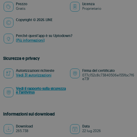
Prezzo
Licenza
Gratis
Proprietario
Copyright © 2026 LINE
Perché quest’app è su Uptodown?
(Più informazioni)
Sicurezza e privacy
Autorizzazioni richieste
Firma del certificato
Vedi 31 autorizzazioni
077c152c8c73840506e155fbc7f6
e73f
Vedi il rapporto sulla sicurezza
e l'antivirus
Informazioni sul download
Download
Data
265.738
22 lug 2026